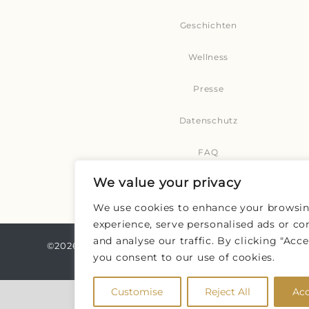
Geschichten
Wellness
Presse
Datenschutz
FAQ
We value your privacy
We use cookies to enhance your browsi
experience, serve personalised ads or co
and analyse our traffic. By clicking "Accep
©2026
Bhutan Spirit Sanctuary.
Alle Rechte
you consent to our use of cookies.
vorbehalten.
Customise
Reject All
Acc