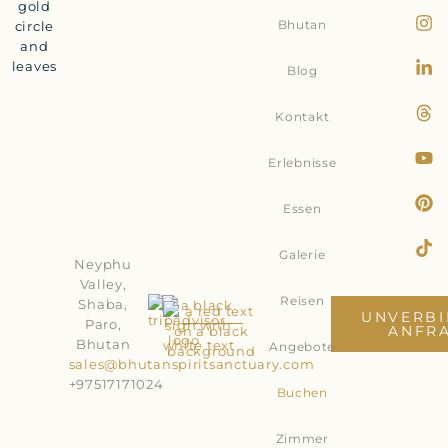
Bhutan
Blog
Kontakt
Erlebnisse
Essen
Galerie
Neyphu
Valley,
Reisen
Shaba,
UNVERBI
Paro,
ANFR
Bhutan
Angebote
sales@bhutanspiritsanctuary.com
+97517171024
Buchen
Zimmer