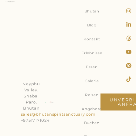
Bhutan
Blog
Kontakt
Erlebnisse
Essen
Galerie
Neyphu
Valley,
Reisen
Shaba,
UNVERBI
Paro,
ANFR
Bhutan
Angebote
sales@bhutanspiritsanctuary.com
+97517171024
Buchen